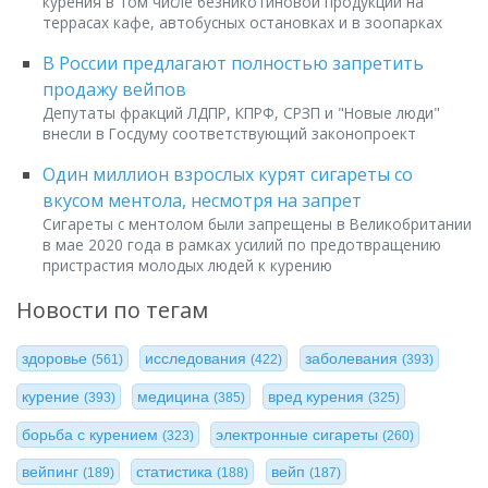
курения в том числе безникотиновой продукции на
террасах кафе, автобусных остановках и в зоопарках
В России предлагают полностью запретить
продажу вейпов
Депутаты фракций ЛДПР, КПРФ, СРЗП и "Новые люди"
внесли в Госдуму соответствующий законопроект
Один миллион взрослых курят сигареты со
вкусом ментола, несмотря на запрет
Сигареты с ментолом были запрещены в Великобритании
в мае 2020 года в рамках усилий по предотвращению
пристрастия молодых людей к курению
Новости по тегам
здоровье
исследования
заболевания
(561)
(422)
(393)
курение
медицина
вред курения
(393)
(385)
(325)
борьба с курением
электронные сигареты
(323)
(260)
вейпинг
статистика
вейп
(189)
(188)
(187)