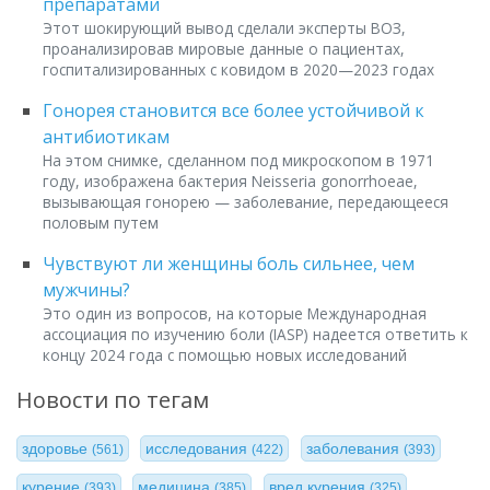
препаратами
Этот шокирующий вывод сделали эксперты ВОЗ,
проанализировав мировые данные о пациентах,
госпитализированных с ковидом в 2020—2023 годах
Гонорея становится все более устойчивой к
антибиотикам
На этом снимке, сделанном под микроскопом в 1971
году, изображена бактерия Neisseria gonorrhoeae,
вызывающая гонорею — заболевание, передающееся
половым путем
Чувствуют ли женщины боль сильнее, чем
мужчины?
Это один из вопросов, на которые Международная
ассоциация по изучению боли (IASP) надеется ответить к
концу 2024 года с помощью новых исследований
Новости по тегам
здоровье
исследования
заболевания
(561)
(422)
(393)
курение
медицина
вред курения
(393)
(385)
(325)