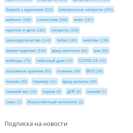
борьба с курением
электронные сигареты
(323)
(260)
вейпинг
статистика
вейп
(189)
(188)
(187)
курение и дети
сигареты
(162)
(150)
законодательство
табак
никотин
(144)
(140)
(139)
запрет курения
вред никотина
рак
(128)
(92)
(80)
вейперы
табачный дым
COVID-19
(75)
(75)
(75)
пассивное курение
психика
ВОЗ
(65)
(58)
(39)
кальян
перекур
вред кальяна
(30)
(21)
(20)
лишний вес
окурки
ДНК
насвай
(15)
(9)
(8)
(7)
снюс
Искусственный интеллект
(7)
(2)
Подписка на новости