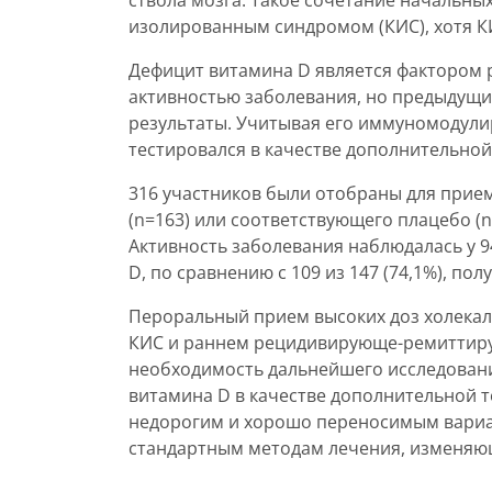
ствола мозга. Такое сочетание начальны
изолированным синдромом (КИС), хотя КИ
Дефицит витамина D является фактором р
активностью заболевания, но предыдущ
результаты. Учитывая его иммуномодули
тестировался в качестве дополнительной
316 участников были отобраны для прие
(n=163) или соответствующего плацебо (n
Активность заболевания наблюдалась у 9
D, по сравнению с 109 из 147 (74,1%), пол
Пероральный прием высоких доз холекал
КИС и раннем рецидивирующе-ремиттиру
необходимость дальнейшего исследован
витамина D в качестве дополнительной т
недорогим и хорошо переносимым вариант
стандартным методам лечения, изменяющ