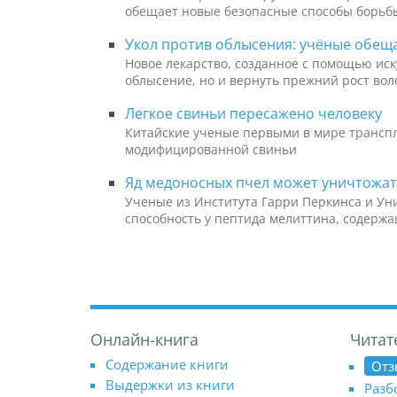
обещает новые безопасные способы борьб
Укол против облысения: учёные обещ
Новое лекарство, созданное с помощью иск
облысение, но и вернуть прежний рост вол
Легкое свиньи пересажено человеку
Китайские ученые первыми в мире транспл
модифицированной свиньи
Яд медоносных пчел может уничтожат
Ученые из Института Гарри Перкинса и Ун
способность у пептида мелиттина, содержа
Онлайн-книга
Читат
Содержание книги
Отз
Выдержки из книги
Разб