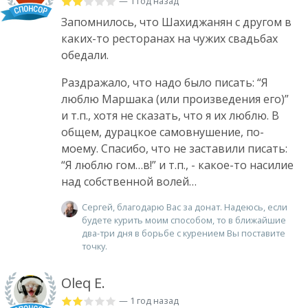
— 1 год назад
Запомнилось, что Шахиджанян с другом в
каких-то ресторанах на чужих свадьбах
обедали.
Раздражало, что надо было писать: “Я
люблю Маршака (или произведения его)”
и т.п., хотя не сказать, что я их люблю. В
общем, дурацкое самовнушение, по-
моему. Спасибо, что не заставили писать:
“Я люблю гом…в!” и т.п., - какое-то насилие
над собственной волей…
Сергей, благодарю Вас за донат. Надеюсь, если
будете курить моим способом, то в ближайшие
два-три дня в борьбе с курением Вы поставите
точку.
Oleq E.
— 1 год назад