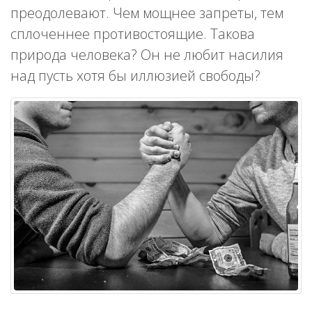
преодолевают. Чем мощнее запреты, тем
сплоченнее противостоящие. Такова
природа человека? Он не любит насилия
над пусть хотя бы иллюзией свободы?