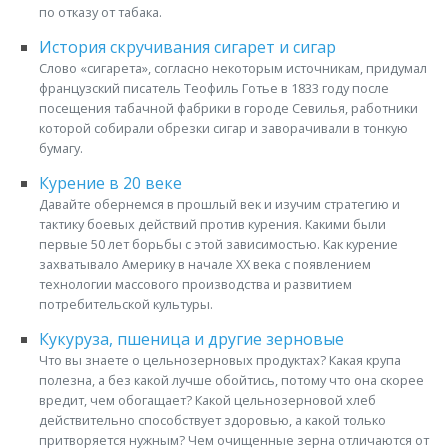
по отказу от табака.
История скручивания сигарет и сигар
Слово «сигарета», согласно некоторым источникам, придумал
французский писатель Теофиль Готье в 1833 году после
посещения табачной фабрики в городе Севилья, работники
которой собирали обрезки сигар и заворачивали в тонкую
бумагу.
Курение в 20 веке
Давайте обернемся в прошлый век и изучим стратегию и
тактику боевых действий против курения. Какими были
первые 50 лет борьбы с этой зависимостью. Как курение
захватывало Америку в начале XX века с появлением
технологии массового производства и развитием
потребительской культуры.
Кукуруза, пшеница и другие зерновые
Что вы знаете о цельнозерновых продуктах? Какая крупа
полезна, а без какой лучше обойтись, потому что она скорее
вредит, чем обогащает? Какой цельнозерновой хлеб
действительно способствует здоровью, а какой только
притворяется нужным? Чем очищенные зерна отличаются от