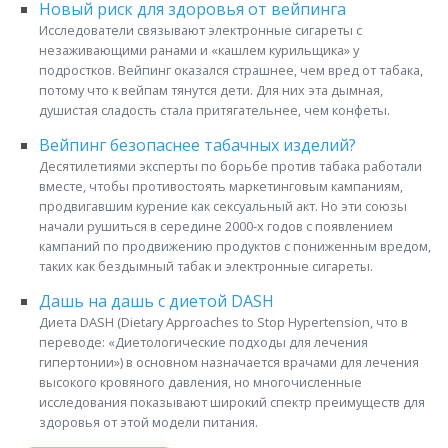
Новый риск для здоровья от вейпинга
Исследователи связывают электронные сигареты с
незаживающими ранами и «кашлем курильщика» у
подростков. Вейпинг оказался страшнее, чем вред от табака,
потому что к вейпам тянутся дети. Для них эта дымная,
душистая сладость стала притягательнее, чем конфеты.
Вейпинг безопаснее табачных изделий?
Десятилетиями эксперты по борьбе против табака работали
вместе, чтобы противостоять маркетинговым кампаниям,
продвигавшим курение как сексуальный акт. Но эти союзы
начали рушиться в середине 2000-х годов с появлением
кампаний по продвижению продуктов с пониженным вредом,
таких как бездымный табак и электронные сигареты.
Дашь на дашь с диетой DASH
Диета DASH (Dietary Approaches to Stop Hypertension, что в
переводе: «Диетологические подходы для лечения
гипертонии») в основном назначается врачами для лечения
высокого кровяного давления, но многочисленные
исследования показывают широкий спектр преимуществ для
здоровья от этой модели питания.