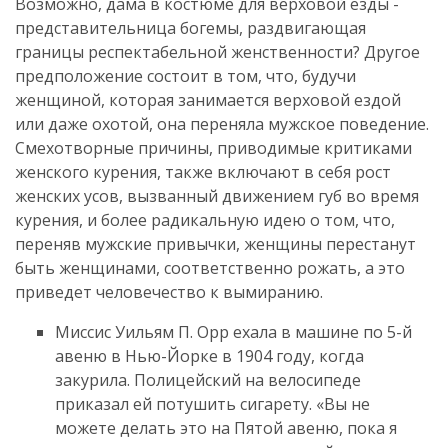
Возможно, дама в костюме для верховой езды -
представительница богемы, раздвигающая
границы респектабельной женственности? Другое
предположение состоит в том, что, будучи
женщиной, которая занимается верховой ездой
или даже охотой, она переняла мужское поведение.
Смехотворные причины, приводимые критиками
женского курения, также включают в себя рост
женских усов, вызванный движением губ во время
курения, и более радикальную идею о том, что,
переняв мужские привычки, женщины перестанут
быть женщинами, соответственно рожать, а это
приведет человечество к вымиранию.
Миссис Уильям П. Орр ехала в машине по 5-й
авеню в Нью-Йорке в 1904 году, когда
закурила. Полицейский на велосипеде
приказал ей потушить сигарету. «Вы не
можете делать это на Пятой авеню, пока я