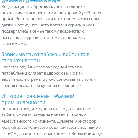
уровней курения в мире
Когда пациенты бросают курить в клинике
онкологического центра имени короля Хусейна, их
просят быть терпеливыми по отношению к своим
детям. Потому что часто потомки курильщиков
подвергались в семье такому воздействию
пассивного курения, что тоже становились
зависимыми.
Зависимость от табака и вейпинга в
странах Европы
Евростат опубликовал очередной отчет о
потреблении сигарет в Евросоюзе. Но как
европейские страны можно сопоставить с точки
зрения показателей курения и вейпинга?
История появления табачной
промышленности
Возможно, люди и курили что-то до появления
табака, но само растение попало в Европу с
Американского континента. Думаете, Христофор
Колумб завез? Считаете родиной табака Боливию и
Перу? А давайте-ка присмотримся к Вирджинии, где