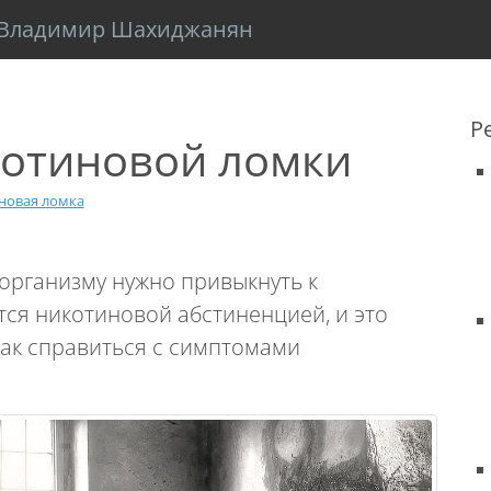
Владимир Шахиджанян
Р
котиновой ломки
новая ломка
 организму нужно привыкнуть к
тся никотиновой абстиненцией, и это
как справиться с симптомами