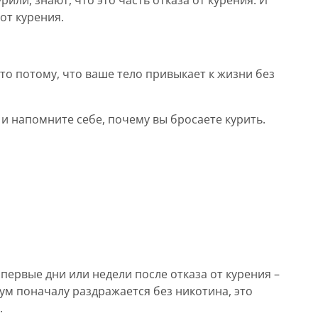
или, знают, что это часть отказа от курения. И
от курения.
это потому, что ваше тело привыкает к жизни без
 и напомните себе, почему вы бросаете курить.
первые дни или недели после отказа от курения –
зум поначалу раздражается без никотина, это
.