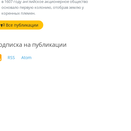
в 1607 году английское акционерное общество
основало первую колонию, отобрав землю у
коренных племен.
Все публикации
одписка на публикации
RSS
Atom