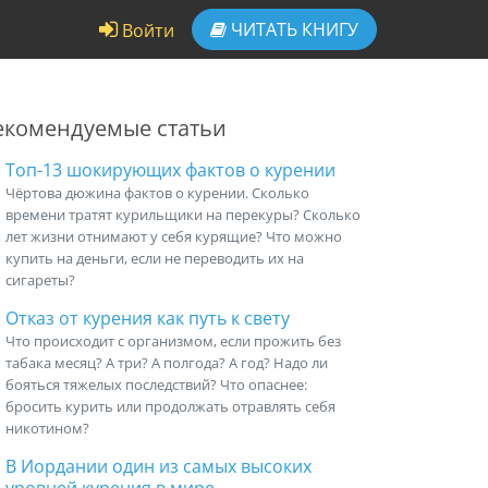
ЧИТАТЬ
КНИГУ
Войти
екомендуемые статьи
Топ-13 шокирующих фактов о курении
Чёртова дюжина фактов о курении. Сколько
времени тратят курильщики на перекуры? Сколько
лет жизни отнимают у себя курящие? Что можно
купить на деньги, если не переводить их на
сигареты?
Отказ от курения как путь к свету
Что происходит с организмом, если прожить без
табака месяц? А три? А полгода? А год? Надо ли
бояться тяжелых последствий? Что опаснее:
бросить курить или продолжать отравлять себя
никотином?
В Иордании один из самых высоких