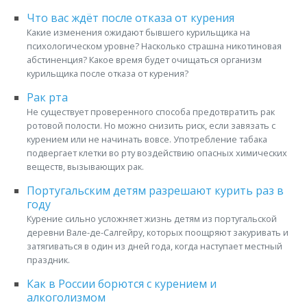
Что вас ждёт после отказа от курения
Какие изменения ожидают бывшего курильщика на
психологическом уровне? Насколько страшна никотиновая
абстиненция? Какое время будет очищаться организм
курильщика после отказа от курения?
Рак рта
Не существует проверенного способа предотвратить рак
ротовой полости. Но можно снизить риск, если завязать с
курением или не начинать вовсе. Употребление табака
подвергает клетки во рту воздействию опасных химических
веществ, вызывающих рак.
Португальским детям разрешают курить раз в
году
Курение сильно усложняет жизнь детям из португальской
деревни Вале-де-Салгейру, которых поощряют закуривать и
затягиваться в один из дней года, когда наступает местный
праздник.
Как в России борются с курением и
алкоголизмом