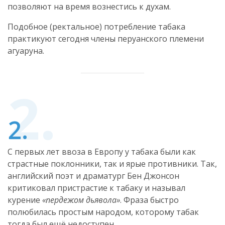
позволяют на время вознестись к духам.
Подобное (ректальное) потребление табака
практикуют сегодня члены перуанского племени
агуаруна.
С первых лет ввоза в Европу у табака были как
страстные поклонники, так и ярые противники. Так,
английский поэт и драматург Бен Джонсон
критиковал пристрастие к табаку и называл
курение
«пердежом дьявола»
. Фраза быстро
полюбилась простым народом, которому табак
тогда был ещё недоступен.