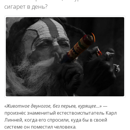
сигарет в день?
«Животное двуногое, без перьев, курящее…»
—
произнёс знаменитый естествоиспытатель Карл
Линней, когда его спросили, куда бы в своей
системе он поместил человека.