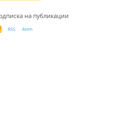
одписка на публикации
RSS
Atom