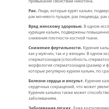
привыкание свойствам никотина.
Рак.
Люди, которые курят кальян, подвер
рак мочевого пузыря, рак пищевода, рак л
Вред женскому здоровью.
В одном исс
курящие кальян, подвержены повышенно
снижения плотности костной ткани.
Снижение фертильности.
Курение каль
как у мужчин, так и у женщин. В одном 
сперматозоидов (способность сперматоз
морфология сперматозоидов (размер и ф
которые регулярно курили кальян, по ср
Болезни сердца и инсульт.
Курение кал
сердечных сокращений, что может увелич
Курение кальяна также может способств
заболеваниям.
Заболевания легких.
Даже кратковремен