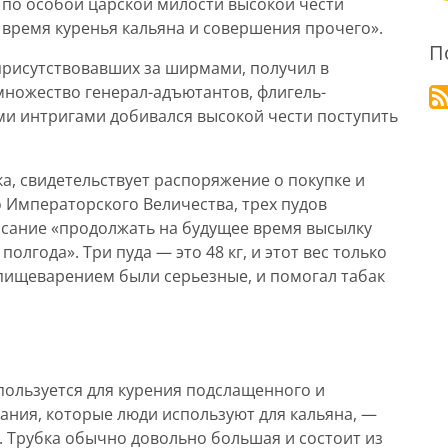
по особой царской милости высокой чести
 время куренья кальяна и совершения прочего».
П
 присутствовавших за ширмами, получил в
множество генерал-адъютантов, флигель-
и интригами добивался высокой чести поступить
ка, свидетельствует распоряжение о покупке и
 Императорского Величества, трех пудов
исание «продолжать на будущее время высылку
олгода». Три пуда — это 48 кг, и этот вес только
с пищеварением были серьезные, и помогал табак
спользуется для курения подслащенного и
ания, которые люди используют для кальяна, —
а. Трубка обычно довольно большая и состоит из