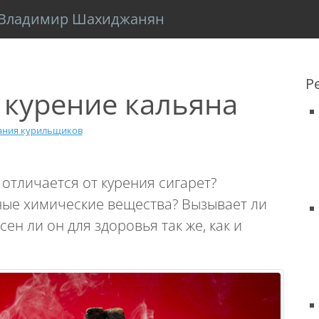
Владимир Шахиджанян
Р
 курение кальяна
ания курильщиков
 отличается от курения сигарет?
ные химические вещества? Вызывает ли
н ли он для здоровья так же, как и