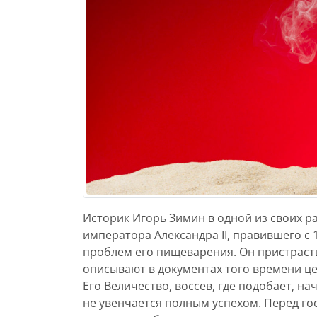
Историк Игорь Зимин в одной из своих ра
императора Александра II, правившего с 
проблем его пищеварения. Он пристрастил
описывают в документах того времени ц
Его Величество, воссев, где подобает, на
не увенчается полным успехом. Перед г