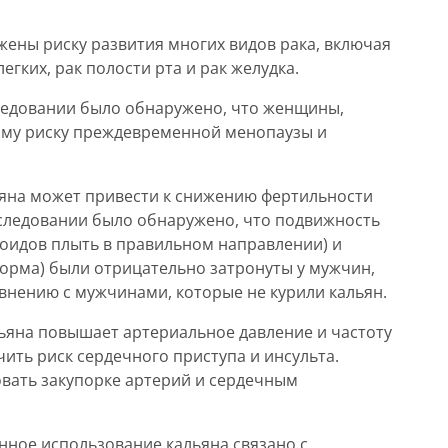
жены риску развития многих видов рака, включая
егких, рак полости рта и рак желудка.
ледовании было обнаружено, что женщины,
му риску преждевременной менопаузы и
яна может привести к снижению фертильности
исследовании было обнаружено, что подвижность
оидов плыть в правильном направлении) и
орма) были отрицательно затронуты у мужчин,
авнению с мужчинами, которые не курили кальян.
ьяна повышает артериальное давление и частоту
ить риск сердечного приступа и инсульта.
овать закупорке артерий и сердечным
ное использование кальяна связано с