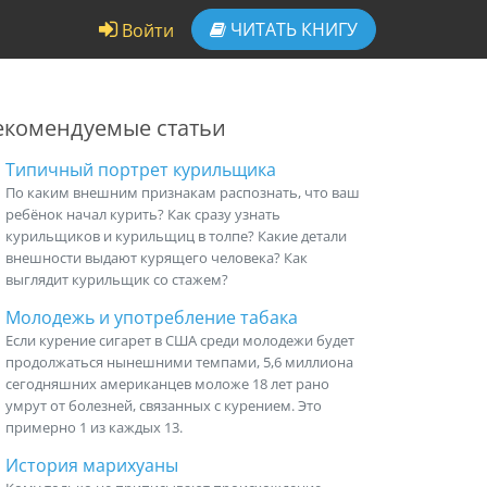
ЧИТАТЬ
КНИГУ
Войти
екомендуемые статьи
Типичный портрет курильщика
По каким внешним признакам распознать, что ваш
ребёнок начал курить? Как сразу узнать
курильщиков и курильщиц в толпе? Какие детали
внешности выдают курящего человека? Как
выглядит курильщик со стажем?
Молодежь и употребление табака
Если курение сигарет в США среди молодежи будет
продолжаться нынешними темпами, 5,6 миллиона
сегодняшних американцев моложе 18 лет рано
умрут от болезней, связанных с курением. Это
примерно 1 из каждых 13.
История марихуаны