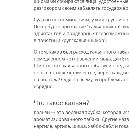
ширмами собираются лица, удостоенные 
разговором своим забавлять государя во
Судя по воспоминаниям, узкий круг лиц,
Петербурге прозвание “кальянщиков”, и 
адъютантов и придворных всевозможным
в почетный круг “кальянщиков”.
О том, каков был расход кальянного таба
немедленном «отправлении сюда, для Его
Ширазского кальянного табаку» и предп
оного в том же количестве, через каждые п
на полгода! Судя по всему, и проблемы 
изрядно.
Что такое кальян?
Кальян — это водяная трубка, которая и
ароматизированного табака. Другие назв
наргиле, аргиле, шиша, хаббл-бабл и гоз