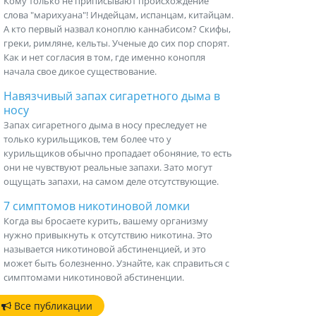
Кому только не приписывают происхождение
слова "марихуана"! Индейцам, испанцам, китайцам.
А кто первый назвал коноплю каннабисом? Скифы,
греки, римляне, кельты. Ученые до сих пор спорят.
Как и нет согласия в том, где именно конопля
начала свое дикое существование.
Навязчивый запах сигаретного дыма в
носу
Запах сигаретного дыма в носу преследует не
только курильщиков, тем более что у
курильщиков обычно пропадает обоняние, то есть
они не чувствуют реальные запахи. Зато могут
ощущать запахи, на самом деле отсутствующие.
7 симптомов никотиновой ломки
Когда вы бросаете курить, вашему организму
нужно привыкнуть к отсутствию никотина. Это
называется никотиновой абстиненцией, и это
может быть болезненно. Узнайте, как справиться с
симптомами никотиновой абстиненции.
Все публикации