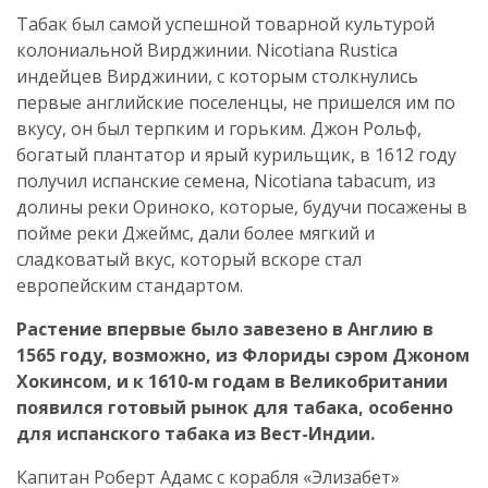
Табак был самой успешной товарной культурой
колониальной Вирджинии. Nicotiana Rustica
индейцев Вирджинии, с которым столкнулись
первые английские поселенцы, не пришелся им по
вкусу, он был терпким и горьким. Джон Рольф,
богатый плантатор и ярый курильщик, в 1612 году
получил испанские семена, Nicotiana tabacum, из
долины реки Ориноко, которые, будучи посажены в
пойме реки Джеймс, дали более мягкий и
сладковатый вкус, который вскоре стал
европейским стандартом.
Растение впервые было завезено в Англию в
1565 году, возможно, из Флориды сэром Джоном
Хокинсом, и к 1610-м годам в Великобритании
появился готовый рынок для табака, особенно
для испанского табака из Вест-Индии.
Капитан Роберт Адамс с корабля «Элизабет»