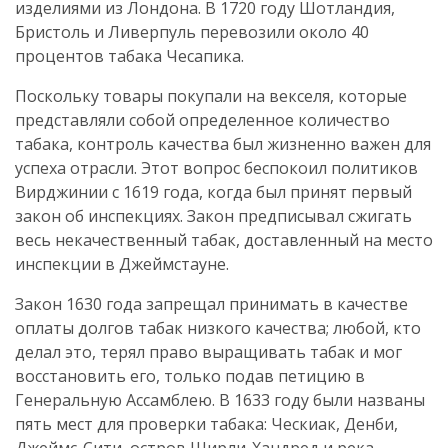
изделиями из Лондона. В 1720 году Шотландия,
Бристоль и Ливерпуль перевозили около 40
процентов табака Чесапика.
Поскольку товары покупали на векселя, которые
представляли собой определенное количество
табака, контроль качества был жизненно важен для
успеха отрасли. Этот вопрос беспокоил политиков
Вирджинии с 1619 года, когда был принят первый
закон об инспекциях. Закон предписывал сжигать
весь некачественный табак, доставленный на место
инспекции в Джеймстауне.
Закон 1630 года запрещал принимать в качестве
оплаты долгов табак низкого качества; любой, кто
делал это, терял право выращивать табак и мог
восстановить его, только подав петицию в
Генеральную Ассамблею. В 1633 году были названы
пять мест для проверки табака: Ческиак, Денби,
Джеймс-Сити, остров Ширли-Хандред и река