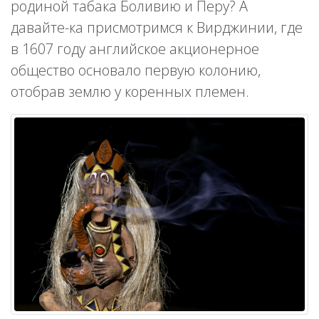
родиной табака Боливию и Перу? А
давайте-ка присмотримся к Вирджинии, где
в 1607 году английское акционерное
общество основало первую колонию,
отобрав землю у коренных племен.