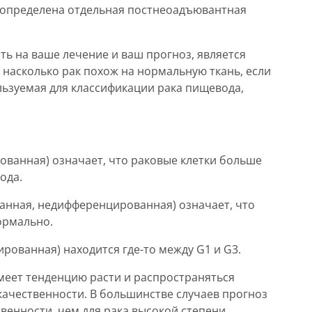
т определена отдельная постнеоадъювантная
ь на ваше лечение и ваш прогноз, является
 насколько рак похож на нормальную ткань, если
льзуемая для классификации рака пищевода,
ованная) означает, что раковые клетки больше
ода.
анная, недифференцированная) означает, что
ормально.
рованная) находится где-то между G1 и G3.
меет тенденцию расти и распространяться
качественности. В большинстве случаев прогноз
твенности, чем для рака высокой степени