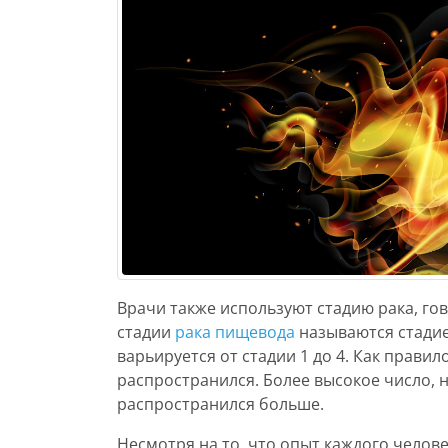
Врачи также используют стадию рака, го
стадии
рака пищевода
называются стадией
варьируется от стадии 1 до 4. Как прави
распространился. Более высокое число, н
распространился больше.
Несмотря на то, что опыт каждого челове