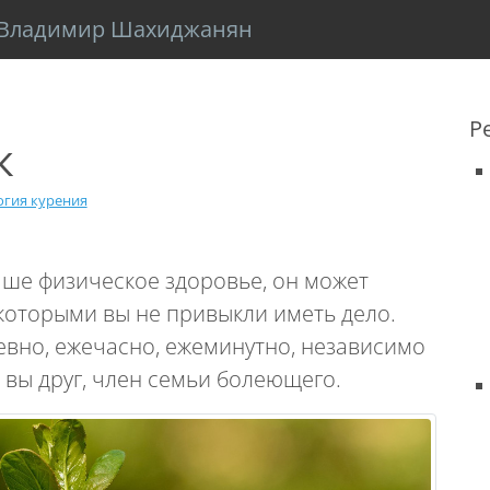
Владимир Шахиджанян
Р
к
огия курения
ваше физическое здоровье, он может
 которыми вы не привыкли иметь дело.
вно, ежечасно, ежеминутно, независимо
е вы друг, член семьи болеющего.