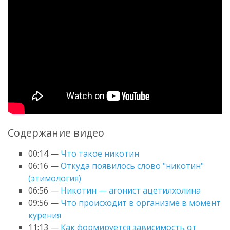
Содержание видео
00:14 —
Что такое никотин
06:16 —
Откуда появилось слово "никотин"
(этимология)
06:56 —
Никотин — агонист ацетилхолина
09:56 —
Что происходит в организме в момент
курения
11:13 —
Как формируется зависимость от