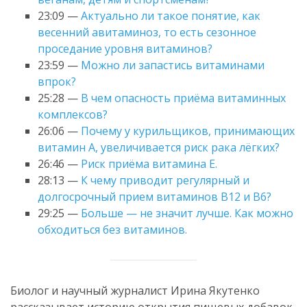
23:09 —
Актуально ли такое понятие, как
весенний авитаминоз, то есть сезонное
проседание уровня витаминов?
23:59 —
Можно ли запастись витаминами
впрок?
25:28 —
В чем опасность приёма витаминных
комплексов?
26:06 —
Почему у курильщиков, принимающих
витамин A, увеличивается риск рака лёгких?
26:46 —
Риск приёма витамина E.
28:13 —
К чему приводит регулярный и
долгосрочный прием витаминов B12 и B6?
29:25 —
Больше — не значит лучше. Как можно
обходиться без витаминов.
Биолог и научный журналист Ирина Якутенко