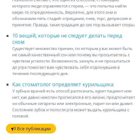
которого люди справляются с горем, — это попытка найти
какую-то определенность. Вероятно, для этого они и
обозначили пять стадий: отрицание, гнев, торг, депрессия и
принятие. Правда, такая градация до сих пор вызывает споры.
10 вещей, которые не следует делать перед
сном
Существует множество причин, по которым у вас может быть
не самый качественный сон или почему вы просыпаетесь с
чувством усталости. Возможность заснуть и не просыпаться
до утра помогает вам чувствовать себя отдохнувшим в
течение последующего дня.
Как стоматолог определяет курильщика
У зубных врачей есть способ распознать, курит пациент или
нет, как давно никотин прописался в его жизни, предпочитает
он обычные сигареты или электронные, парит он или дымит.
Состояние зубов и полости рта может выдать курильщика с
головой.
Все публикации