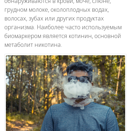
обнаруживаются в крови, моче, слюне,
грудном молоке, околоплодных водах,
волосах, зубах или других продуктах
организма. Наиболее часто используемым
биомаркером является котинин, основной
метаболит никотина.