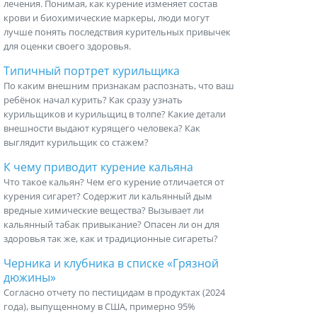
лечения. Понимая, как курение изменяет состав
крови и биохимические маркеры, люди могут
лучше понять последствия курительных привычек
для оценки своего здоровья.
Типичный портрет курильщика
По каким внешним признакам распознать, что ваш
ребёнок начал курить? Как сразу узнать
курильщиков и курильщиц в толпе? Какие детали
внешности выдают курящего человека? Как
выглядит курильщик со стажем?
К чему приводит курение кальяна
Что такое кальян? Чем его курение отличается от
курения сигарет? Содержит ли кальянный дым
вредные химические вещества? Вызывает ли
кальянный табак привыкание? Опасен ли он для
здоровья так же, как и традиционные сигареты?
Черника и клубника в списке «Грязной
дюжины»
Согласно отчету по пестицидам в продуктах (2024
года), выпущенному в США, примерно 95%