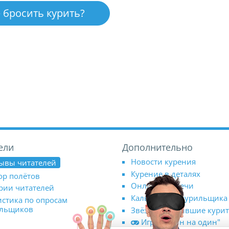
 бросить курить?
ели
Дополнительно
Новости курения
ывы читателей
Курение в деталях
ор полётов
Онлайн-встречи
рии читателей
Калькулятор курильщика
истика по опросам
ильщиков
Звёзды, бросившие кури
Игра "Один на один"