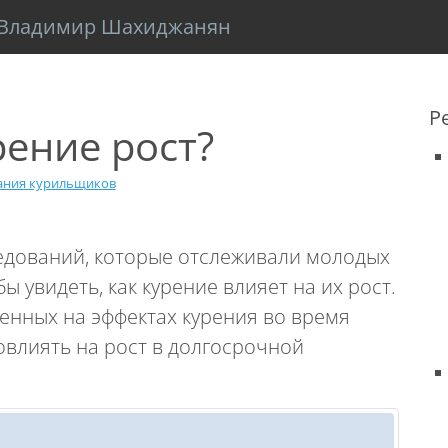
Владимир Шахиджанян
Р
рение рост?
ания курильщиков
едований, которые отслеживали молодых
ы увидеть, как курение влияет на их рост.
енных на эффектах курения во время
овлиять на рост в долгосрочной