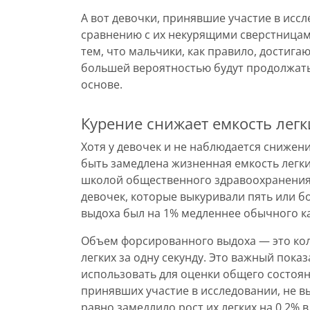
А вот девочки, принявшие участие в иссл
сравнению с их некурящими сверстницами
тем, что мальчики, как правило, достига
большей вероятностью будут продолжать 
основе.
Курение снижает емкость легк
Хотя у девочек и не наблюдается снижени
быть замедлена жизненная емкость легки
школой общественного здравоохранения в 
девочек, которые выкуривали пять или б
выдоха был на 1% медленнее обычного к
Объем форсированного выдоха — это кол
легких за одну секунду. Это важный пока
использовать для оценки общего состояни
принявших участие в исследовании, не в
равно замедлило рост их легких на 0,2% в 