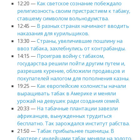
12:20 —
Как светское сознание побеждало
религиозность своим пристрастием к табаку,
ставшему символом вольнодумства.
12:45 —
В разных странах начинают вводить
наказания для курильщиков.
13:30 —
Страны, увеличившие пошлину на
ввоз табака, захлебнулись от контрабанды.
14:15 —
Проиграв войну с табаком,
государства решили пойти другим путем и,
разрешив курение, обложили продавцов и
покупателей налогом для пополнения казны.
19:25 —
Как европейские колонисты начали
выращивать табак в Америке и меняли
урожай на девушек ради создания семей.
20:33 —
На табачные плантации завезли
африканцев, вынужденных трудиться
бесплатно. Так зарождался институт рабства.
21:50 —
Табак прибыльнее пшеницы. В
бартере с индейцами табак меняли на золото.