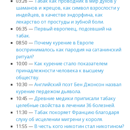
03:26 —
Табак как проводник в мир духов у
шаманов и жрецов, как символ взрослости у
индейцев, в качестве эндорфина, как
лекарство от простуды и зубной боли.
06:35 —
Первый европеец, подсевший на
табак.
08:50 —
Почему курение в Европе
воспринималось как пародия на сатанинский
ритуал?
10:00 —
Как курение стало показателем
принадлежности человека к высшему
обществу.
10:30 —
Английский поэт Бен Джонсон назвал
курение пердежом дьявола.
10:45 —
Древние медики приписали табаку
целебные свойства в лечении 36 болезней.
11:30 —
Табак покоряет Францию благодаря
слуху об исцелении мигрени у короля.
11:55 —
В честь кого никотин стал никотином?