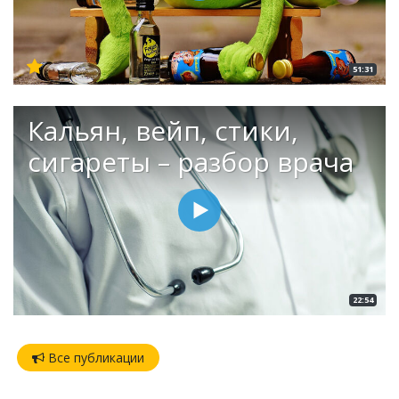
51:31
Кальян, вейп, стики,
сигареты – разбор врача
22:54
Все публикации