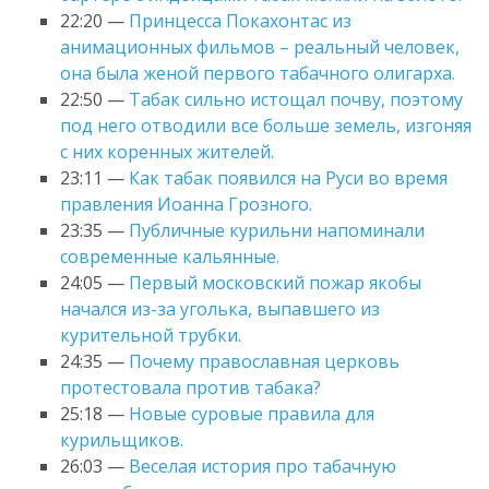
22:20 —
Принцесса Покахонтас из
анимационных фильмов – реальный человек,
она была женой первого табачного олигарха.
22:50 —
Табак сильно истощал почву, поэтому
под него отводили все больше земель, изгоняя
с них коренных жителей.
23:11 —
Как табак появился на Руси во время
правления Иоанна Грозного.
23:35 —
Публичные курильни напоминали
современные кальянные.
24:05 —
Первый московский пожар якобы
начался из-за уголька, выпавшего из
курительной трубки.
24:35 —
Почему православная церковь
протестовала против табака?
25:18 —
Новые суровые правила для
курильщиков.
26:03 —
Веселая история про табачную