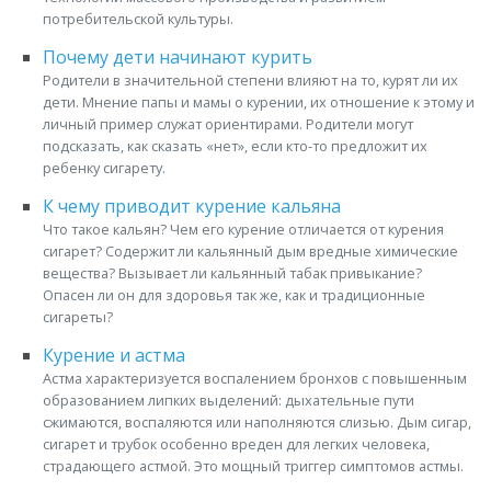
потребительской культуры.
Почему дети начинают курить
Родители в значительной степени влияют на то, курят ли их
дети. Мнение папы и мамы о курении, их отношение к этому и
личный пример служат ориентирами. Родители могут
подсказать, как сказать «нет», если кто-то предложит их
ребенку сигарету.
К чему приводит курение кальяна
Что такое кальян? Чем его курение отличается от курения
сигарет? Содержит ли кальянный дым вредные химические
вещества? Вызывает ли кальянный табак привыкание?
Опасен ли он для здоровья так же, как и традиционные
сигареты?
Курение и астма
Астма характеризуется воспалением бронхов с повышенным
образованием липких выделений: дыхательные пути
сжимаются, воспаляются или наполняются слизью. Дым сигар,
сигарет и трубок особенно вреден для легких человека,
страдающего астмой. Это мощный триггер симптомов астмы.