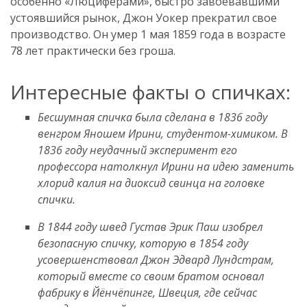
особенно «Люциферами», быстро завоевавшими
устоявшийся рынок, Джон Уокер прекратил свое
производство. Он умер 1 мая 1859 года в возрасте
78 лет практически без гроша.
Интересные факты о спичках:
Бесшумная спичка была сделана в 1836 году
венгром Яношем Ирини, студентом-химиком. В
1836 году неудачный эксперимент его
профессора натолкнул Ирини на идею заменить
хлорид калия на диоксид свинца на головке
спички.
В 1844 году швед Густав Эрик Паш изобрел
безопасную спичку, которую в 1854 году
усовершенствовал Джон Эдвард Лундстрам,
который вместе со своим братом основал
фабрику в Йёнчёпинге, Швеция, где сейчас