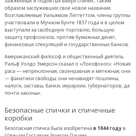
зажженных и поднятых вверх спичек, таким
образом заслуживших свое новое название.
Возглавляемые Уильямом Леггеттом, члены группы
участвовали в Мучном бунте 1837 года и в целом
выступали за свободную торговлю, большую
защиту профсоюзов, против бумажных денег,
финансовых спекуляций и государственных банков.
Американский философ и общественный деятель
Ральф Уолдо Эмерсон сказал о «Локофокос»: «Новая
раса — непреклонная, своенравная и мятежная; они
— фанатики свободы; они ненавидят пошлины,
налоги, заставы, банки, иерархии, губернаторов, да
почти законы».
Безопасные спички и спичечные
коробки
Безопасная спичка была изобретена
в 1844 году
в
Швеции Густавом Эриком Пашем,