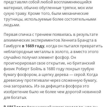
представлял собой любой воспламеняющийся
материал, обычно обугленные тряпки, мох или
сухую траву. Кроме того, были механические
трутницы, используемые более состоятельными
людьми.
Первая спичка с трением появилась в результате
алхимических экспериментов Хеннига Брандта в
Гамбурге
в 1669 году
, когда он пытался превратить
неблагородные металлы в золото, а вместо этого
случайно получил элемент фосфор. Он
проигнорировал свое открытие, но британский
физик Роберт Бойль в 1680 году покрыл грубую
бумагу фосфором, а щепку дерева — серой. Когда
древесину протягивали через сложенную бумагу,
она загоралась. Из-за дефицита фосфора это
изобретение было не более чем дорогой новинкой
для богатых.
В 1817 году
французский химик создал то, что он