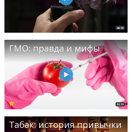
26:15
ГМО: правда и мифы
52:13
Табак: история привычки