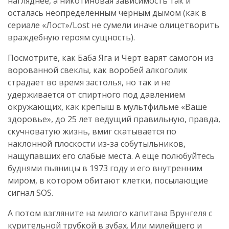
нагляднее, а никотиновая зависимость так и
осталась неопределенным черным дымом (как в
сериале «Лост»/Lost не сумели иначе олицетворить
враждебную героям сущность).
Посмотрите, как Баба Яга и Черт варят самогон из
ворованной свеклы, как воробей алкоголик
страдает во время застолья, но так и не
удерживается от спиртного под давлением
окружающих, как крепыш в мультфильме «Ваше
здоровье», до 25 лет ведущий правильную, правда,
скучноватую жизнь, вмиг скатывается по
наклонной плоскости из-за собутыльников,
нащупавших его слабые места. А еще полюбуйтесь
буднями пьяницы в 1973 году и его внутренним
миром, в котором обитают клетки, посылающие
сигнал SOS.
А потом взгляните на милого капитана Врунгеля с
курительной трубкой в зубах. Или милейшего и