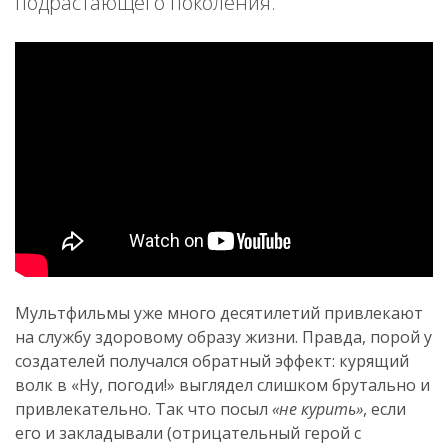
подрастающего поколения.
Мультфильмы уже много десятилетий привлекают
на службу здоровому образу жизни. Правда, порой у
создателей получался обратный эффект: курящий
волк в «Ну, погоди!» выглядел слишком брутально и
привлекательно. Так что посыл
«не курить»
, если
его и закладывали (отрицательный герой с