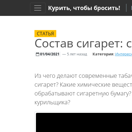
Курить, чтобы бросить!
СТАТЬЯ
Состав сигарет: 
—
5 лет назад
Категория
:
Интересн
01/04/2021
Из чего делают современные таба
сигарет? Какие химические вещес
обрабатывают сигаретную бумагу?
курильщика?