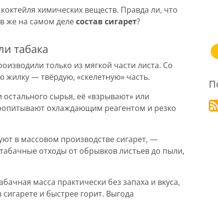
 коктейля химических веществ. Правда ли, что
ов же на самом деле
состав сигарет
?
ли табака
оизводили только из мягкой части листа. Со
ю жилку — твёрдую, «скелетную» часть.
П
и остального сырья, её «взрывают» или
ропитывают охлаждающим реагентом и резко
уют в массовом производстве сигарет, —
 табачные отходы от обрывков листьев до пыли,
абачная масса практически без запаха и вкуса,
 сигарете и быстрее горит. Выгода