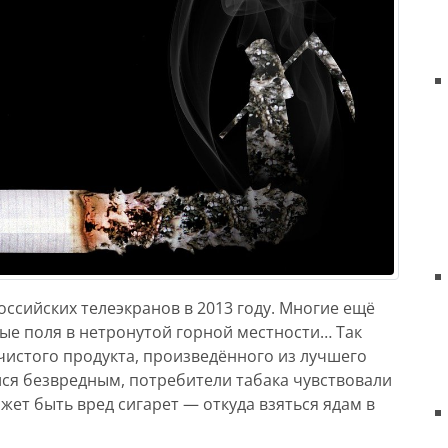
оссийских телеэкранов в 2013 году. Многие ещё
ые поля в нетронутой горной местности… Так
 чистого продукта, произведённого из лучшего
ался безвредным, потребители табака чувствовали
жет быть вред сигарет — откуда взяться ядам в