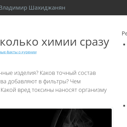
Владимир Шахиджанян
Р
сколько химии сразу
ые факты о курении
чные изделия? Каков точный состав
тва добавляют в фильтры? Чем
 Какой вред токсины наносят организму