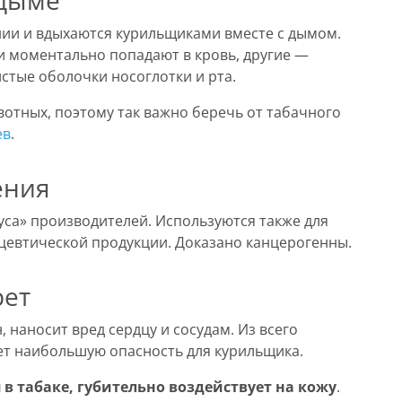
 дыме
нии и вдыхаются курильщиками вместе с дымом.
и моментально попадают в кровь, другие —
истые оболочки носоглотки и рта.
отных, поэтому так важно беречь от табачного
ев
.
ения
уса» производителей. Используются также для
ацевтической продукции. Доказано канцерогенны.
рет
 наносит вред сердцу и сосудам. Из всего
ет наибольшую опасность для курильщика.
 табаке, губительно воздействует на кожу
.