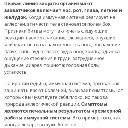
Первая линия защиты организма от
захватчиков включает нос, рот, глаза, легкие и
желудок.
Когда иммунная система реагирует на
аллерген, эти части тела становятся полем боя.
Признаки битвы могут включать следующие
реакции: насморк; чихание; слезящиеся, опухшие
или красные глаза; заложенность носа; воспаление
пазух; сыпь; зуд в глазах; зуд в носу; хрипы; одышка;
ощущение стеснения в груди; затрудненное
дыхание; диарея; тошнота; головная боль;
усталость.
По иронии судьбы, иммунная система, призванная
защищать вас от болезней, вызывает симптомы, от
которых вы чувствуете себя плохо, но такова
природа аллергической реакции.
Симптомы
являются печальным результатом чрезмерной
работы иммунной системы.
Это пример того, как
иногда лекарство хуже болезни.