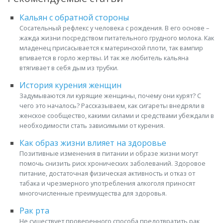
Кальян с обратной стороны
Сосательный рефлекс у человека с рождения. В его основе –
жажда жизни посредством питательного грудного молока. Как
младенец присасывается к материнской плоти, так вампир
впивается в горло жертвы. И так же любитель кальяна
втягивает в себя дым из трубки.
История курения женщин
Задумываются ли курящие женщины, почему они курят? С
чего это началось? Рассказываем, как сигареты внедряли в
женское сообщество, какими силами и средствами убеждали в
необходимости стать зависимыми от курения.
Как образ жизни влияет на здоровье
Позитивные изменения в питании и образе жизни могут
помочь снизить риск хронических заболеваний. Здоровое
питание, достаточная физическая активность и отказ от
табака и чрезмерного употребления алкоголя приносят
многочисленные преимущества для здоровья.
Рак рта
Не существует проверенного способа предотвратить рак