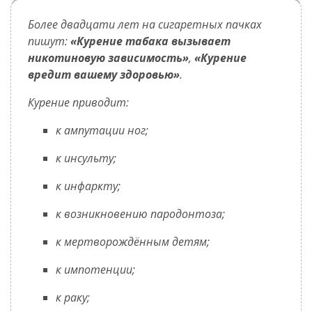
Более двадцати лет на сигаретных пачках
пишут:
«Курение табака вызывает
никотиновую зависимость»
,
«Курение
вредит вашему здоровью»
.
Курение приводит:
к ампутации ног;
к инсульту;
к инфаркту;
к возникновению
пародонтоза
;
к мертворождённым детям;
к импотенции;
к раку;