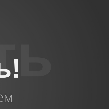
ь!
ем