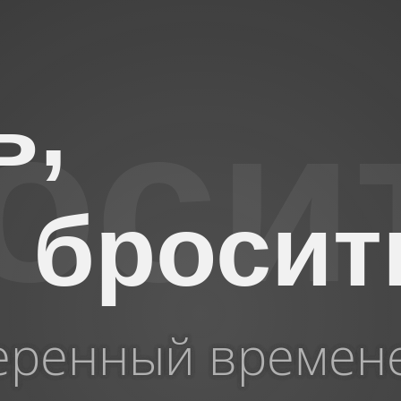
ь,
 бросит
еренный времен