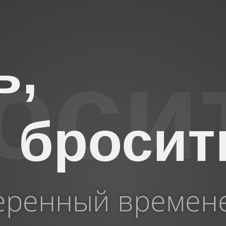
ь,
 бросит
еренный времен