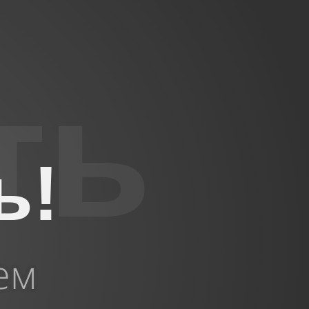
ь!
ем